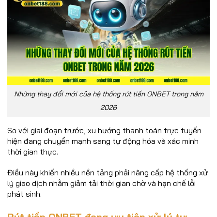
Những thay đổi mới của hệ thống rút tiền ONBET trong năm
2026
So với giai đoạn trước, xu hướng thanh toán trực tuyến
hiện đang chuyển mạnh sang tự động hóa và xác minh
thời gian thực.
Điều này khiến nhiều nền tảng phải nâng cấp hệ thống xử
lý giao dịch nhằm giảm tải thời gian chờ và hạn chế lỗi
phát sinh.
Rút tiền ONBET đang ưu tiên xử lý tự