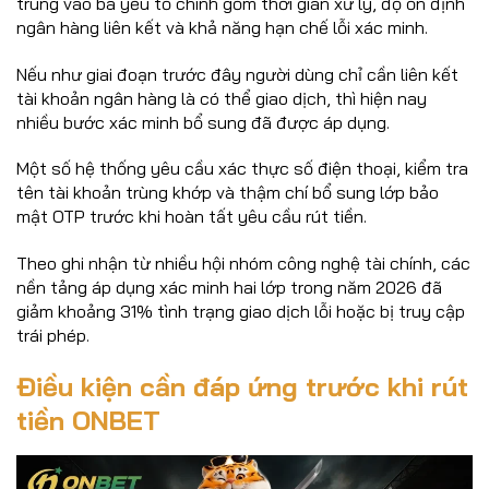
trung vào ba yếu tố chính gồm thời gian xử lý, độ ổn định
ngân hàng liên kết và khả năng hạn chế lỗi xác minh.
Nếu như giai đoạn trước đây người dùng chỉ cần liên kết
tài khoản ngân hàng là có thể giao dịch, thì hiện nay
nhiều bước xác minh bổ sung đã được áp dụng.
Một số hệ thống yêu cầu xác thực số điện thoại, kiểm tra
tên tài khoản trùng khớp và thậm chí bổ sung lớp bảo
mật OTP trước khi hoàn tất yêu cầu rút tiền.
Theo ghi nhận từ nhiều hội nhóm công nghệ tài chính, các
nền tảng áp dụng xác minh hai lớp trong năm 2026 đã
giảm khoảng 31% tình trạng giao dịch lỗi hoặc bị truy cập
trái phép.
Điều kiện cần đáp ứng trước khi rút
tiền ONBET