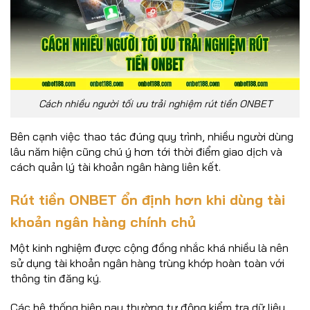
Cách nhiều người tối ưu trải nghiệm rút tiền ONBET
Bên cạnh việc thao tác đúng quy trình, nhiều người dùng
lâu năm hiện cũng chú ý hơn tới thời điểm giao dịch và
cách quản lý tài khoản ngân hàng liên kết.
Rút tiền ONBET ổn định hơn khi dùng tài
khoản ngân hàng chính chủ
Một kinh nghiệm được cộng đồng nhắc khá nhiều là nên
sử dụng tài khoản ngân hàng trùng khớp hoàn toàn với
thông tin đăng ký.
Các hệ thống hiện nay thường tự động kiểm tra dữ liệu