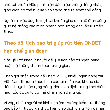
chủ tài khoản. Nếu phát hiện dấu hiệu không đồng nhất,
giao dịch có thể bị đưa vào trạng thái rà soát thủ công.
Ngoài ra, việc duy trì một tài khoản giao dịch cố định cũng
giúp hệ thống xác minh nhanh hơn trong các lần rút tiếp
theo.
Theo dõi lịch bảo trì giúp rút tiền ONBET
hạn chế gián đoạn
Một yếu tố khác ít người để ý là lịch bảo trì ngân hàng
hoặc hệ thống thanh toán trung gian.
Theo ghi nhận trong đầu năm 2026, nhiều ngân hàng tại
Việt Nam thường thực hiện bảo trì ngắn vào khung giờ
đêm khuya hoặc rạng sáng. Nếu giao dịch trùng thời điểm
này, tốc độ xử lý có thể chậm hơn đáng kể.
Vì vậy, nhiều người có kinh nghiệm thường kiểm tra thông
báo bảo trì trước khi thực hiện giao dịch giá trị lớn để hạn