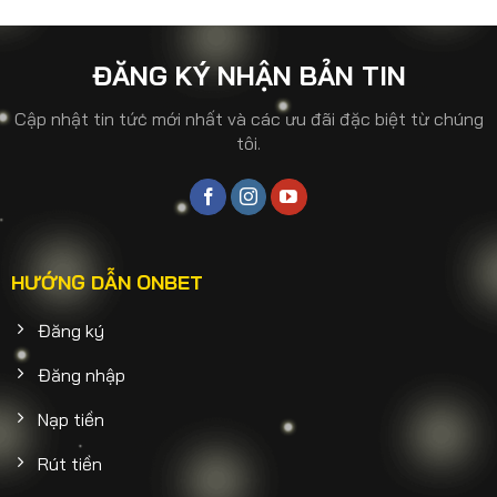
ĐĂNG KÝ NHẬN BẢN TIN
Cập nhật tin tức mới nhất và các ưu đãi đặc biệt từ chúng
tôi.
HƯỚNG DẪN ONBET
Đăng ký
Đăng nhập
Nạp tiền
Rút tiền