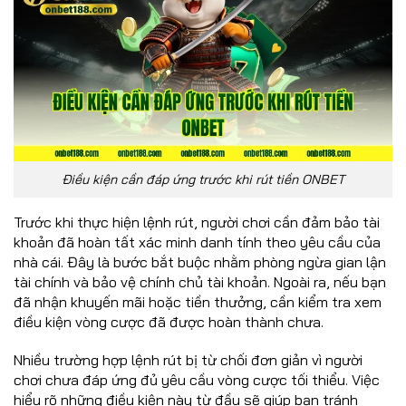
Điều kiện cần đáp ứng trước khi rút tiền ONBET
Trước khi thực hiện lệnh rút, người chơi cần đảm bảo tài
khoản đã hoàn tất xác minh danh tính theo yêu cầu của
nhà cái. Đây là bước bắt buộc nhằm phòng ngừa gian lận
tài chính và bảo vệ chính chủ tài khoản. Ngoài ra, nếu bạn
đã nhận khuyến mãi hoặc tiền thưởng, cần kiểm tra xem
điều kiện vòng cược đã được hoàn thành chưa.
Nhiều trường hợp lệnh rút bị từ chối đơn giản vì người
chơi chưa đáp ứng đủ yêu cầu vòng cược tối thiểu. Việc
hiểu rõ những điều kiện này từ đầu sẽ giúp bạn tránh