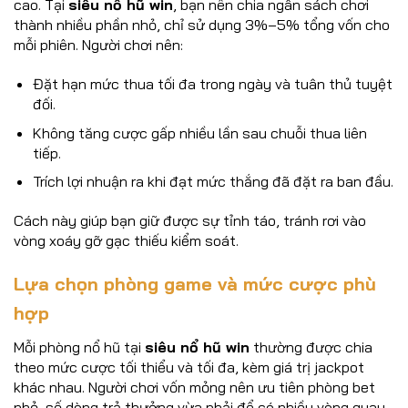
cao. Tại
siêu nổ hũ win
, bạn nên chia ngân sách chơi
thành nhiều phần nhỏ, chỉ sử dụng 3%–5% tổng vốn cho
mỗi phiên. Người chơi nên:
Đặt hạn mức thua tối đa trong ngày và tuân thủ tuyệt
đối.
Không tăng cược gấp nhiều lần sau chuỗi thua liên
tiếp.
Trích lợi nhuận ra khi đạt mức thắng đã đặt ra ban đầu.
Cách này giúp bạn giữ được sự tỉnh táo, tránh rơi vào
vòng xoáy gỡ gạc thiếu kiểm soát.
Lựa chọn phòng game và mức cược phù
hợp
Mỗi phòng nổ hũ tại
siêu nổ hũ win
thường được chia
theo mức cược tối thiểu và tối đa, kèm giá trị jackpot
khác nhau. Người chơi vốn mỏng nên ưu tiên phòng bet
nhỏ, số dòng trả thưởng vừa phải để có nhiều vòng quay