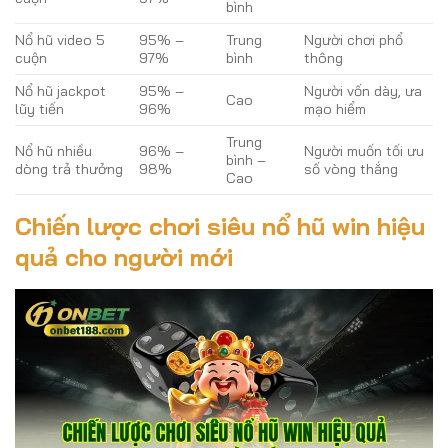
bình
Nổ hũ video 5
95% –
Trung
Người chơi phổ
cuộn
97%
bình
thông
Nổ hũ jackpot
95% –
Người vốn dày, ưa
Cao
lũy tiến
96%
mạo hiểm
Trung
Nổ hũ nhiều
96% –
Người muốn tối ưu
bình –
dòng trả thưởng
98%
số vòng thắng
Cao
Chiến lược chơi siêu nổ hũ win hiệu
quả cho người mới