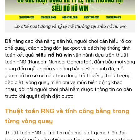
Cơ chế hoạt động và tỷ lệ trả thưởng tại siêu nổ hũ win
Để nâng cao khả năng săn hũ, người chơi cần hiểu rõ cơ
chế quay, cách cộng dồn jackpot và cách hệ thống tính
toán kết quả.
siêu nổ hũ win
vận hành dựa trên thuật
toán RNG (Random Number Generator), đảm bảo mọi vòng
quay đều ngẫu nhiên và công bằng. Bên cạnh đó, mỗi
game nổ hũ sẽ có cấu trúc dòng trả thưởng, biểu tượng
đặc biệt, vòng quay miễn phí và mức biến động khác
nhau, đòi hỏi người chơi phải nắm được thông tin cơ bản
trước khi quyết định đặt cược.
Thuật toán RNG và tính công bằng trong
từng vòng quay
Thuật toán RNG là trái tim của mọi slot game hiện đại,
tạo ra kết quả ngẫu nhiên cho từng vòng quay mà không