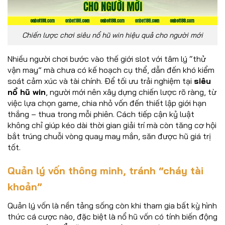
Chiến lược chơi siêu nổ hũ win hiệu quả cho người mới
Nhiều người chơi bước vào thế giới slot với tâm lý “thử
vận may” mà chưa có kế hoạch cụ thể, dẫn đến khó kiểm
soát cảm xúc và tài chính. Để tối ưu trải nghiệm tại
siêu
nổ hũ win
, người mới nên xây dựng chiến lược rõ ràng, từ
việc lựa chọn game, chia nhỏ vốn đến thiết lập giới hạn
thắng – thua trong mỗi phiên. Cách tiếp cận kỷ luật
không chỉ giúp kéo dài thời gian giải trí mà còn tăng cơ hội
bắt trúng chuỗi vòng quay may mắn, săn được hũ giá trị
tốt.
Quản lý vốn thông minh, tránh “cháy tài
khoản”
Quản lý vốn là nền tảng sống còn khi tham gia bất kỳ hình
thức cá cược nào, đặc biệt là nổ hũ vốn có tính biến động