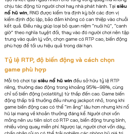
chịu tác động từ người chơi hay nhà phát hành. Tại
siêu
nổ hũ win
, RNG được kiểm tra định kỳ bởi các đơn vị
kiểm định độc lập, bảo đảm không có can thiệp vào chuỗi
kết quả. Điều này giúp loại bỏ quan niệm “nuôi hũ”, “canh
giờ” theo nghĩa tuyệt đối, thay vào đó người chơi nên tập
trung vào quản lý vốn, chọn game có RTP cao, biến động
phù hợp để tối ưu hiệu quả trong dài hạn.
Tỷ lệ RTP, độ biến động và cách chọn
game phù hợp
Mỗi trò chơi tại
siêu nổ hũ win
đều sở hữu tỷ lệ RTP
riêng, thường dao động trong khoảng 95%–98%, cùng
chỉ số biến động (volatility) từ thấp đến cao. Game biến
động thấp trả thưởng đều nhưng jackpot nhỏ, trong khi
game biến động cao có thể “im ắng” lâu hơn nhưng khi nổ
hũ lại mang về khoản thưởng đáng kể. Người chơi vốn
mỏng nên ưu tiên slot có RTP cao, biến động trung bình,
nhiều vòng quay miễn phí. Ngược lại, người chơi vốn dày,
chấp nhận rủi ro có thể trải nghiệm các phòng hũ giá trị