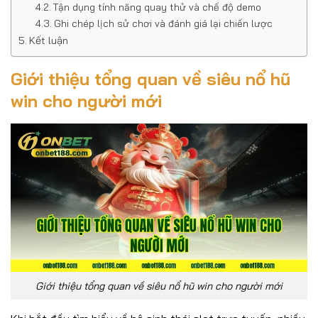
Tận dụng tính năng quay thử và chế độ demo
Ghi chép lịch sử chơi và đánh giá lại chiến lược
Kết luận
Giới thiệu tổng quan về siêu nổ hũ
win cho người mới
Giới thiệu tổng quan về siêu nổ hũ win cho người mới