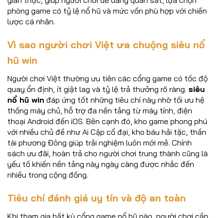
gian thực, giúp người chơi dễ dàng quan sát, lựa chọn
phòng game có tỷ lệ nổ hũ và mức vốn phù hợp với chiến
lược cá nhân.
Vì sao người chơi Việt ưa chuộng siêu nổ
hũ win
Người chơi Việt thường ưu tiên các cổng game có tốc độ
quay ổn định, ít giật lag và tỷ lệ trả thưởng rõ ràng.
siêu
nổ hũ win
đáp ứng tốt những tiêu chí này nhờ tối ưu hệ
thống máy chủ, hỗ trợ đa nền tảng từ máy tính, điện
thoại Android đến iOS. Bên cạnh đó, kho game phong phú
với nhiều chủ đề như Ai Cập cổ đại, kho báu hải tặc, thần
tài phương Đông giúp trải nghiệm luôn mới mẻ. Chính
sách ưu đãi, hoàn trả cho người chơi trung thành cũng là
yếu tố khiến nền tảng này ngày càng được nhắc đến
nhiều trong cộng đồng.
Tiêu chí đánh giá uy tín và độ an toàn
Khi tham gia bất kỳ cổng game nổ hũ nào, người chơi cần