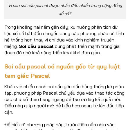
Vì sao soi cầu pascal được nhắc đến nhiều trong cộng đồng
xổ số?
Trong khoảng hai năm gần đây, xu hướng phân tích dữ
liệu xổ số bắt đầu chuyển sang các phương pháp có tính
hệ thống hơn thay vì chỉ dựa vào kinh nghiệm truyền
miệng.
Soi cầu pascal
cũng phát triển mạnh trong giai
đoạn đó nhờ khả năng triển khai khá đơn giản.
Soi cầu pascal có nguồn gốc từ quy luật
tam giác Pascal
Khác với nhiều cách soi cầu yêu cầu bảng thống kê phức
tạp, phương pháp Pascal chủ yếu dựa vào thao tác cộng
các chữ số theo hàng ngang để tạo ra dãy kết quả mới.
Điều này giúp người mới dễ hiểu hơn ngay từ lần đầu tiếp
cận.
Để hiểu rõ phương pháp này, trước tiên cần nhìn vào