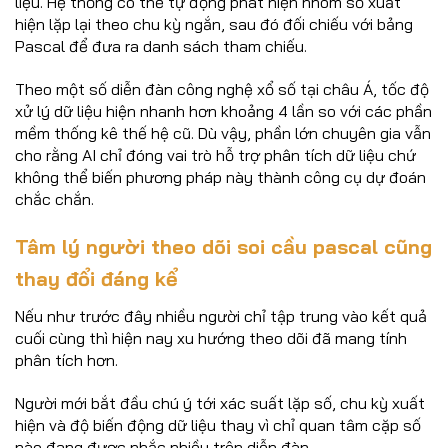
liệu. Hệ thống có thể tự động phát hiện nhóm số xuất
hiện lặp lại theo chu kỳ ngắn, sau đó đối chiếu với bảng
Pascal để đưa ra danh sách tham chiếu.
Theo một số diễn đàn công nghệ xổ số tại châu Á, tốc độ
xử lý dữ liệu hiện nhanh hơn khoảng 4 lần so với các phần
mềm thống kê thế hệ cũ. Dù vậy, phần lớn chuyên gia vẫn
cho rằng AI chỉ đóng vai trò hỗ trợ phân tích dữ liệu chứ
không thể biến phương pháp này thành công cụ dự đoán
chắc chắn.
Tâm lý người theo dõi soi cầu pascal cũng
thay đổi đáng kể
Nếu như trước đây nhiều người chỉ tập trung vào kết quả
cuối cùng thì hiện nay xu hướng theo dõi đã mang tính
phân tích hơn.
Người mới bắt đầu chú ý tới xác suất lặp số, chu kỳ xuất
hiện và độ biến động dữ liệu thay vì chỉ quan tâm cặp số
nào đang được nhắc nhiều trên diễn đàn.