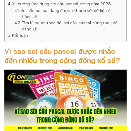
Xu hướng ứng dụng soi cầu pascal trong năm 2026
Soi cầu pascal đang được kết hợp với dữ liệu AI
thống kê
Tâm lý người theo dõi soi cầu pascal cũng thay đổi
đáng kể
Kết luận
Vì sao soi cầu pascal được nhắc
đến nhiều trong cộng đồng xổ số?