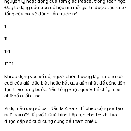
nguyên lý hoạt động của tam giác Pascal trong toán học.
Đây là dạng cấu trúc số học mà mỗi giá trị được tạo ra từ
tổng của hai số đứng liền trước nó.
1
11
121
1331
Khi áp dụng vào xổ số, người chơi thường lấy hai chữ số
cuối của giải đặc biệt hoặc kết quả gần nhất để cộng liên
tục theo từng bước. Nếu tổng vượt quá 9 thì chỉ giữ lại
chữ số cuối cùng.
Ví dụ, nếu dãy số ban đầu là 4 và 7 thì phép cộng sẽ tạo
ra 11, sau đó lấy số 1. Quá trình tiếp tục cho tới khi tạo
được cặp số cuối cùng dùng để tham chiếu.